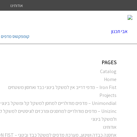
אודותינו
קומפקטוס מדפים נ
PAGES
Catalog
Home
Iron Fist – מדפי דרייב אין למשקל בינוני כבד ואחסון משטחים
Projects
Unimondial – מדפים מודולריים למחסן למשקל קל ומשקל בינוני
Unizinc – מדפים מודולריים למחסנים ומרכזים לוגיסטיים למשקל ק
ולמשקל בינוני
אודותינו
אחסנה כבדה ושינוע, מערכת מדפים למשקל כבד ובינוני – IRON FIST