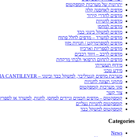
יתרונות של מערכות קומפקטוס
מדפים לאחסנה קלה
מדפים לחדרי קירור
מדפים לחנויות
מדפים למחסן
מדפים למשקל בינוני כבד
מדפים למשרד – מדפים לחלל פתוח
מדפים לסופרמרקט / חנויות מזון
מדפים לספריות וארכיון
מדפים לרכב – זיווד רכבים
מדפים לתחום הרפואי ולבתי מרקחת
מידוף תעשייתי
מידע טכני
מערכת מדפים קנטיליבר, למשקל כבד ובינוני – SEQUOIA CANTILEVER
מתקני תצוגה לחנויות
סוגי מערכות קומפקטוס
צור קשר
קומפקטוס – מדפים חכמים וניידים למחסן, לחנות, למשרד או לספרי
קומפקטוס לחנויות נעליים
קומפקטוס למשקל כבד
Categories
News