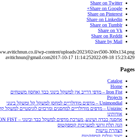
Share on Twitter
Share on Google+
Share on Pinterest
Share on Linkedin
Share on Tumblr
Share on Vk
Share on Reddit
Share by Mail
www.avitichnun.co.il/wp-content/uploads/2023/02/avi500-300x134.png
avitichnun@gmail.com
2017-10-17 11:14:25
2022-09-18 15:23:42
9
Pages
Catalog
Home
Iron Fist – מדפי דרייב אין למשקל בינוני כבד ואחסון משטחים
Projects
Unimondial – מדפים מודולריים למחסן למשקל קל ומשקל בינוני
Unizinc – מדפים מודולריים למחסנים ומרכזים לוגיסטיים למשקל קל ולמשקל בינוני
אודותינו
אחסנה כבדה ושינוע, מערכת מדפים למשקל כבד ובינוני – IRON FIST
הגה תלת זרועי למערכות קומפקטוס
הצהרת נגישות
ייצור עגלות קומפקטוס