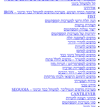
קל ולמשקל בינוני
אודותינו
אחסנה כבדה ושינוע, מערכת מדפים למשקל כבד ובינוני – IRON
FIST
הגה תלת זרועי למערכות קומפקטוס
הצהרת נגישות
ייצור עגלות קומפקטוס
יתרונות של מערכות קומפקטוס
מדפים לאחסנה קלה
מדפים לחדרי קירור
מדפים לחנויות
מדפים למחסן
מדפים למשקל בינוני כבד
מדפים למשרד – מדפים לחלל פתוח
מדפים לסופרמרקט / חנויות מזון
מדפים לספריות וארכיון
מדפים לרכב – זיווד רכבים
מדפים לתחום הרפואי ולבתי מרקחת
מידוף תעשייתי
מידע טכני
מערכת מדפים קנטיליבר, למשקל כבד ובינוני – SEQUOIA
CANTILEVER
מתקני תצוגה לחנויות
סוגי מערכות קומפקטוס
צור קשר