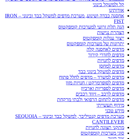
קל ולמשקל בינוני
אודותינו
אחסנה כבדה ושינוע, מערכת מדפים למשקל כבד ובינוני – IRON
FIST
הגה תלת זרועי למערכות קומפקטוס
הצהרת נגישות
ייצור עגלות קומפקטוס
יתרונות של מערכות קומפקטוס
מדפים לאחסנה קלה
מדפים לחדרי קירור
מדפים לחנויות
מדפים למחסן
מדפים למשקל בינוני כבד
מדפים למשרד – מדפים לחלל פתוח
מדפים לסופרמרקט / חנויות מזון
מדפים לספריות וארכיון
מדפים לרכב – זיווד רכבים
מדפים לתחום הרפואי ולבתי מרקחת
מידוף תעשייתי
מידע טכני
מערכת מדפים קנטיליבר, למשקל כבד ובינוני – SEQUOIA
CANTILEVER
מתקני תצוגה לחנויות
סוגי מערכות קומפקטוס
צור קשר