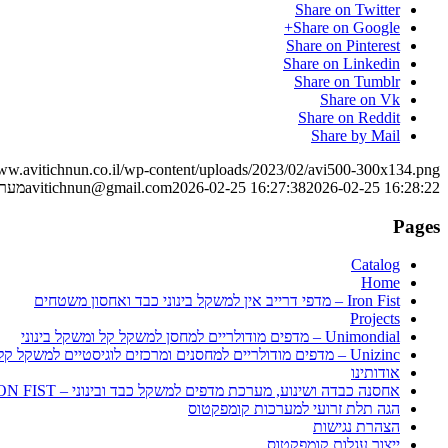
Share on Twitter
Share on Google+
Share on Pinterest
Share on Linkedin
Share on Tumblr
Share on Vk
Share on Reddit
Share by Mail
www.avitichnun.co.il/wp-content/uploads/2023/02/avi500-300x134.png
2026-02-25 16:28:22
2026-02-25 16:27:38
avitichnun@gmail.com
מערכ
Pages
Catalog
Home
Iron Fist – מדפי דרייב אין למשקל בינוני כבד ואחסון משטחים
Projects
Unimondial – מדפים מודולריים למחסן למשקל קל ומשקל בינוני
Unizinc – מדפים מודולריים למחסנים ומרכזים לוגיסטיים למשקל קל ולמשקל בינוני
אודותינו
אחסנה כבדה ושינוע, מערכת מדפים למשקל כבד ובינוני – IRON FIST
הגה תלת זרועי למערכות קומפקטוס
הצהרת נגישות
ייצור עגלות קומפקטוס