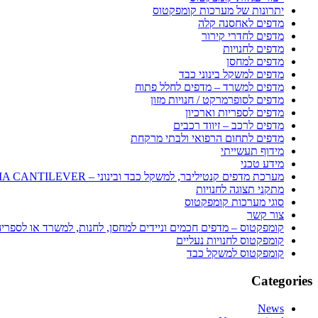
יתרונות של מערכות קומפקטוס
מדפים לאחסנה קלה
מדפים לחדרי קירור
מדפים לחנויות
מדפים למחסן
מדפים למשקל בינוני כבד
מדפים למשרד – מדפים לחלל פתוח
מדפים לסופרמרקט / חנויות מזון
מדפים לספריות וארכיון
מדפים לרכב – זיווד רכבים
מדפים לתחום הרפואי ולבתי מרקחת
מידוף תעשייתי
מידע טכני
מערכת מדפים קנטיליבר, למשקל כבד ובינוני – SEQUOIA CANTILEVER
מתקני תצוגה לחנויות
סוגי מערכות קומפקטוס
צור קשר
קומפקטוס – מדפים חכמים וניידים למחסן, לחנות, למשרד או לספרי
קומפקטוס לחנויות נעליים
קומפקטוס למשקל כבד
Categories
News