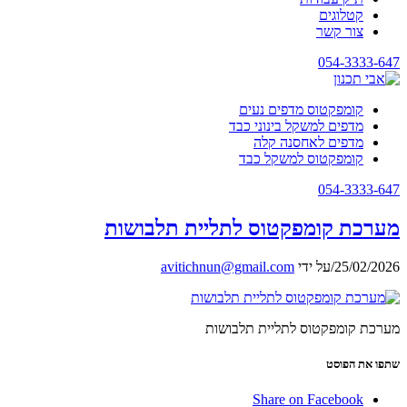
קטלוגים
צור קשר
054-3333-647
קומפקטוס מדפים נעים
מדפים למשקל בינוני כבד
מדפים לאחסנה קלה
קומפקטוס למשקל כבד
054-3333-647
מערכת קומפקטוס לתליית תלבושות
25/02/2026
/
על ידי
avitichnun@gmail.com
מערכת קומפקטוס לתליית תלבושות
שתפו את הפוסט
Share on Facebook