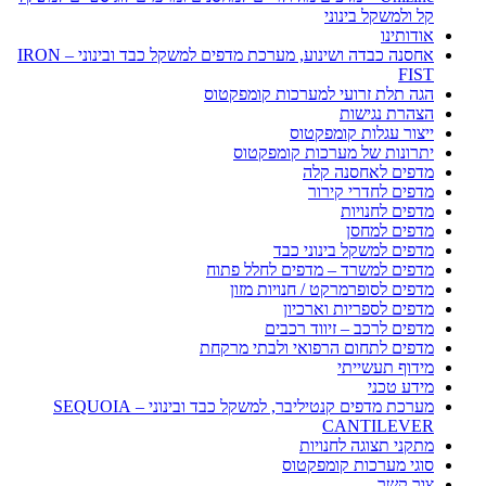
קל ולמשקל בינוני
אודותינו
אחסנה כבדה ושינוע, מערכת מדפים למשקל כבד ובינוני – IRON
FIST
הגה תלת זרועי למערכות קומפקטוס
הצהרת נגישות
ייצור עגלות קומפקטוס
יתרונות של מערכות קומפקטוס
מדפים לאחסנה קלה
מדפים לחדרי קירור
מדפים לחנויות
מדפים למחסן
מדפים למשקל בינוני כבד
מדפים למשרד – מדפים לחלל פתוח
מדפים לסופרמרקט / חנויות מזון
מדפים לספריות וארכיון
מדפים לרכב – זיווד רכבים
מדפים לתחום הרפואי ולבתי מרקחת
מידוף תעשייתי
מידע טכני
מערכת מדפים קנטיליבר, למשקל כבד ובינוני – SEQUOIA
CANTILEVER
מתקני תצוגה לחנויות
סוגי מערכות קומפקטוס
צור קשר