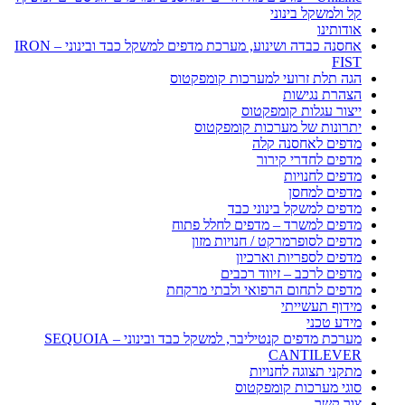
קל ולמשקל בינוני
אודותינו
אחסנה כבדה ושינוע, מערכת מדפים למשקל כבד ובינוני – IRON
FIST
הגה תלת זרועי למערכות קומפקטוס
הצהרת נגישות
ייצור עגלות קומפקטוס
יתרונות של מערכות קומפקטוס
מדפים לאחסנה קלה
מדפים לחדרי קירור
מדפים לחנויות
מדפים למחסן
מדפים למשקל בינוני כבד
מדפים למשרד – מדפים לחלל פתוח
מדפים לסופרמרקט / חנויות מזון
מדפים לספריות וארכיון
מדפים לרכב – זיווד רכבים
מדפים לתחום הרפואי ולבתי מרקחת
מידוף תעשייתי
מידע טכני
מערכת מדפים קנטיליבר, למשקל כבד ובינוני – SEQUOIA
CANTILEVER
מתקני תצוגה לחנויות
סוגי מערכות קומפקטוס
צור קשר