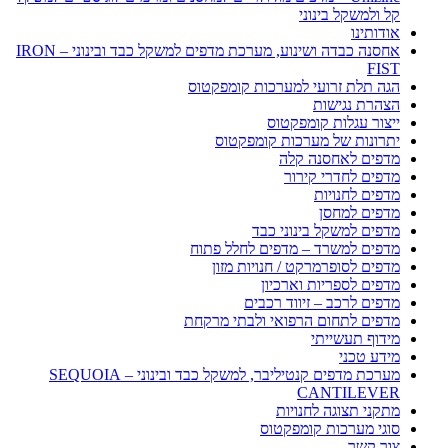
קל ולמשקל בינוני
אודותינו
אחסנה כבדה ושינוע, מערכת מדפים למשקל כבד ובינוני – IRON
FIST
הגה תלת זרועי למערכות קומפקטוס
הצהרת נגישות
ייצור עגלות קומפקטוס
יתרונות של מערכות קומפקטוס
מדפים לאחסנה קלה
מדפים לחדרי קירור
מדפים לחנויות
מדפים למחסן
מדפים למשקל בינוני כבד
מדפים למשרד – מדפים לחלל פתוח
מדפים לסופרמרקט / חנויות מזון
מדפים לספריות וארכיון
מדפים לרכב – זיווד רכבים
מדפים לתחום הרפואי ולבתי מרקחת
מידוף תעשייתי
מידע טכני
מערכת מדפים קנטיליבר, למשקל כבד ובינוני – SEQUOIA
CANTILEVER
מתקני תצוגה לחנויות
סוגי מערכות קומפקטוס
צור קשר