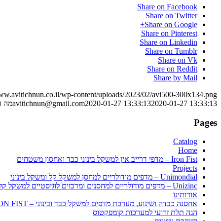
Share on Facebook
Share on Twitter
Share on Google+
Share on Pinterest
Share on Linkedin
Share on Tumblr
Share on Vk
Share on Reddit
Share by Mail
www.avitichnun.co.il/wp-content/uploads/2023/02/avi500-300x134.png
2020-01-27 13:33:13
2020-01-27 13:33:13
avitichnun@gmail.com
מה ה
Pages
Catalog
Home
Iron Fist – מדפי דרייב אין למשקל בינוני כבד ואחסון משטחים
Projects
Unimondial – מדפים מודולריים למחסן למשקל קל ומשקל בינוני
Unizinc – מדפים מודולריים למחסנים ומרכזים לוגיסטיים למשקל קל ולמשקל בינוני
אודותינו
אחסנה כבדה ושינוע, מערכת מדפים למשקל כבד ובינוני – IRON FIST
הגה תלת זרועי למערכות קומפקטוס