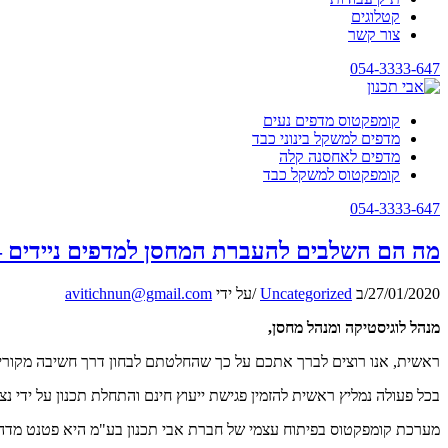
קטלוגים
צור קשר
054-3333-647
קומפקטוס מדפים נעים
מדפים למשקל בינוני כבד
מדפים לאחסנה קלה
קומפקטוס למשקל כבד
054-3333-647
מה הם השלבים להעברת המחסן למדפים ניידים 
27/01/2020
/
ב
Uncategorized
/
על ידי
avitichnun@gmail.com
מנהל לוגיסטיקה ומנהל מחסן,
ראשית, אנו רוצים לברך אתכם על כך שהחלטתם לבחון דרך חשיבה מקורית
בכל פעולה נמליץ ראשית להזמין פגישת ייעוץ חינם והתחלת תכנון על ידי נצ
מערכת קומפקטוס בפיתוח עצמי של חברת אבי תכנון בע"מ היא פטנט מדהי