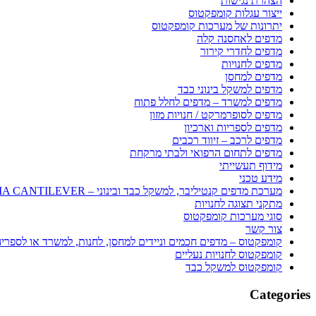
הצהרת נגישות
ייצור עגלות קומפקטוס
יתרונות של מערכות קומפקטוס
מדפים לאחסנה קלה
מדפים לחדרי קירור
מדפים לחנויות
מדפים למחסן
מדפים למשקל בינוני כבד
מדפים למשרד – מדפים לחלל פתוח
מדפים לסופרמרקט / חנויות מזון
מדפים לספריות וארכיון
מדפים לרכב – זיווד רכבים
מדפים לתחום הרפואי ולבתי מרקחת
מידוף תעשייתי
מידע טכני
מערכת מדפים קנטיליבר, למשקל כבד ובינוני – SEQUOIA CANTILEVER
מתקני תצוגה לחנויות
סוגי מערכות קומפקטוס
צור קשר
קומפקטוס – מדפים חכמים וניידים למחסן, לחנות, למשרד או לספרי
קומפקטוס לחנויות נעליים
קומפקטוס למשקל כבד
Categories