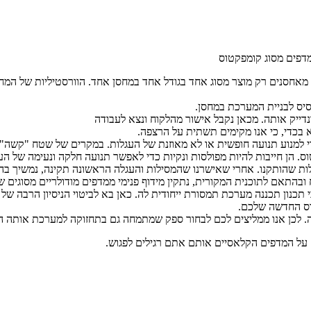
דפים מסוג קומפקטוס
 מאחסנים רק מוצר מסוג אחד בגודל אחד במחסן אחד. הוורסטיליות של המחסן
סיס לבניית המערכת במחסן.
נדייק אותה. מכאן נקבל אישור מהלקוח ונצא לעבודה
 בכדי, כי אנו מקימים תשתית על הרצפה.
מנוע תנועה חופשית או לא מאוזנת של העגלות. במקרים של שטח "קשה" או
. הן חייבות להיות מפולסות ונקיות כדי לאפשר תנועה חלקה ונעימה של הע
ילות שהותקנו. אחרי שאישרנו שהמסילות והעגלה הראשונה תקינה, נמשיך ב
ובהתאם לתוכנית המקורית, נתקין מידוף פנימי ממדפים מודולריים מסוגים ש
כנון תכננה מערכת תמסורת ייחודית לה. כאן בא לביטוי הניסיון הרבה של
וס החדשה שלכם.
. לכן אנו ממליצים לכם לבחור ספק שמתמחה גם בתחזוקה למערכת אותה ה
ם על המדפים הקלאסיים אותם אתם רגילים לפגוש.