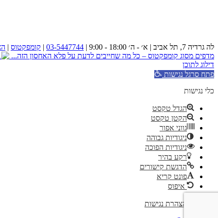
לה גרדיה 7, תל אביב | א׳ - ה׳ 18:00 - 9:00 |
03-5447744
|
קומפקטוס
|
הצ
מדפים מסוג קומפקטוס – כל מה שחייבים לדעת על פלא האחסון הזה...
דילוג לתוכן
פתח סרגל נגישות
כלי נגישות
הגדל טקסט
הקטן טקסט
גווני אפור
ניגודיות גבוהה
ניגודיות הפוכה
רקע בהיר
הדגשת קישורים
פונט קריא
איפוס
הצהרת נגישות