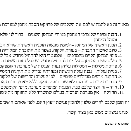
מאמר זה בא להמחיש לכם את השלבים של פרויקט הסבת מחסן למערכת מ
הבנה ומיפוי של צרכי האחסון באזורי המחסן השונים – ברור לנו שלא
ומנהל המחסן
תכנון ראשוני של המחסן – למזמין מוגשת תוכנית ראשונית שהיא הב
טיוב ואישור התכנית – בעזרת הלקוח, נשפר את התוכנית המקורית ו
פינוי המחסן הקיים מהמדפים – אלמנטרי היא להתחיל מחדש אבל לא
פילוס שטח המחסן – על מנת להתחיל מחדש יש לפלס את השטח כדי ל
פריסת מסילות – המסילות עליהן נעות העגלות של מערכת הקומפקטוס
בניית עגלות – נבנה עגלה ראשונה ובעזרתה נבדוק את תקינות המס
התקנת מדפים מודולריים פנימיים – לפי העיצוב והדרישות של הלקוח 
הרכבות ידיות – על מנת לאפשר תנועה חלקה וללא מאמץ חברת אבי ת
זיווד – זה הצד שלכם כבר. הכנסת המוצרים מערכת מדפי הקומפקט
תחזוקה – אין מערכת הנדסית בעולם שתשרוד ללא תחזוקה מתאימה
זה הזמן שלכם להרים טלפון ולהזמין פגישת ייעוץ חינם. לפני שאתם חושבי
אנחנו נמצאים ממש כאן בצור קשר.
שתפו את הפוסט