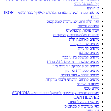
קל ולמשקל בינוני
אודותינו
אחסנה כבדה ושינוע, מערכת מדפים למשקל כבד ובינוני – IRON
FIST
הגה תלת זרועי למערכות קומפקטוס
הצהרת נגישות
ייצור עגלות קומפקטוס
יתרונות של מערכות קומפקטוס
מדפים לאחסנה קלה
מדפים לחדרי קירור
מדפים לחנויות
מדפים למחסן
מדפים למשקל בינוני כבד
מדפים למשרד – מדפים לחלל פתוח
מדפים לסופרמרקט / חנויות מזון
מדפים לספריות וארכיון
מדפים לרכב – זיווד רכבים
מדפים לתחום הרפואי ולבתי מרקחת
מידוף תעשייתי
מידע טכני
מערכת מדפים קנטיליבר, למשקל כבד ובינוני – SEQUOIA
CANTILEVER
מתקני תצוגה לחנויות
סוגי מערכות קומפקטוס
צור קשר