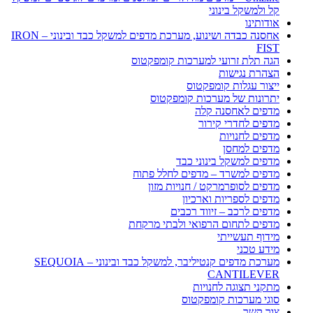
קל ולמשקל בינוני
אודותינו
אחסנה כבדה ושינוע, מערכת מדפים למשקל כבד ובינוני – IRON
FIST
הגה תלת זרועי למערכות קומפקטוס
הצהרת נגישות
ייצור עגלות קומפקטוס
יתרונות של מערכות קומפקטוס
מדפים לאחסנה קלה
מדפים לחדרי קירור
מדפים לחנויות
מדפים למחסן
מדפים למשקל בינוני כבד
מדפים למשרד – מדפים לחלל פתוח
מדפים לסופרמרקט / חנויות מזון
מדפים לספריות וארכיון
מדפים לרכב – זיווד רכבים
מדפים לתחום הרפואי ולבתי מרקחת
מידוף תעשייתי
מידע טכני
מערכת מדפים קנטיליבר, למשקל כבד ובינוני – SEQUOIA
CANTILEVER
מתקני תצוגה לחנויות
סוגי מערכות קומפקטוס
צור קשר