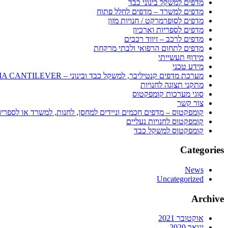
מדפים למשקל בינוני כבד
מדפים למשרד – מדפים לחלל פתוח
מדפים לסופרמרקט / חנויות מזון
מדפים לספריות וארכיון
מדפים לרכב – זיווד רכבים
מדפים לתחום הרפואי ולבתי מרקחת
מידוף תעשייתי
מידע טכני
מערכת מדפים קנטיליבר, למשקל כבד ובינוני – SEQUOIA CANTILEVER
מתקני תצוגה לחנויות
סוגי מערכות קומפקטוס
צור קשר
קומפקטוס – מדפים חכמים וניידים למחסן, לחנות, למשרד או לספרי
קומפקטוס לחנויות נעליים
קומפקטוס למשקל כבד
Categories
News
Uncategorized
Archive
אוקטובר 2021
ינואר 2020