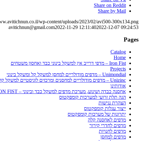
Share on Reddit
Share by Mail
www.avitichnun.co.il/wp-content/uploads/2023/02/avi500-300x134.png
avitichnun@gmail.com
2022-11-29 12:11:40
2022-12-07 09:24:53
Pages
Catalog
Home
Iron Fist – מדפי דרייב אין למשקל בינוני כבד ואחסון משטחים
Projects
Unimondial – מדפים מודולריים למחסן למשקל קל ומשקל בינוני
Unizinc – מדפים מודולריים למחסנים ומרכזים לוגיסטיים למשקל קל ולמשקל בינוני
אודותינו
אחסנה כבדה ושינוע, מערכת מדפים למשקל כבד ובינוני – IRON FIST
הגה תלת זרועי למערכות קומפקטוס
הצהרת נגישות
ייצור עגלות קומפקטוס
יתרונות של מערכות קומפקטוס
מדפים לאחסנה קלה
מדפים לחדרי קירור
מדפים לחנויות
מדפים למחסן