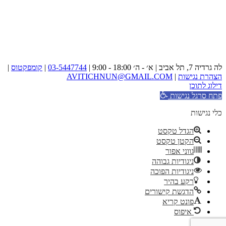
לה גרדיה 7, תל אביב | א׳ - ה׳ 18:00 - 9:00 |
03-5447744
|
קומפקטוס
|
הצהרת נגישות
|
AVITICHNUN@GMAIL.COM
דילוג לתוכן
פתח סרגל נגישות
כלי נגישות
הגדל טקסט
הקטן טקסט
גווני אפור
ניגודיות גבוהה
ניגודיות הפוכה
רקע בהיר
הדגשת קישורים
פונט קריא
איפוס