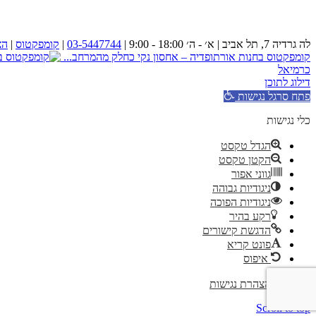
לה גרדיה 7, תל אביב | א׳ - ה׳ 18:00 - 9:00 |
03-5447744
|
קומפקטוס
|
הצ
קומפקטוס בחנות אורתופדיה – אחסון נקי כחלק מהמרחב...
כרמיאל
דילוג לתוכן
פתח סרגל נגישות
כלי נגישות
הגדל טקסט
הקטן טקסט
גווני אפור
ניגודיות גבוהה
ניגודיות הפוכה
רקע בהיר
הדגשת קישורים
פונט קריא
איפוס
הצהרת נגישות
Scroll to top