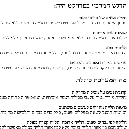
הדגש המרכזי בפרויקט היה:
תלייה מלאה של פריטי ביגוד
תכנון המערכת בוצע כך שכל הפריטים יישמרו בתלייה חופשית, ללא קיפול א
שמלות ערב ארוכות
שולבו אזורי תלייה בגובה מלא המאפשרים אחסון שמלות באורך מלא ללא מג
חליפות במה
הוגדרו מקטעי תלייה ייעודיים לחליפות, כולל מרווחים מתוכננים שמונעים ל
פריטים במידות ואורכים משתנים
המערכת חולקה לאזורי גובה שונים, כך שניתן לתת מענה מדויק לפריטים קצר
מה המערכת כוללת
קרונות נעים על מסילות מדויקות
יחידות מידוף נעות על גבי מסילות רצפה איכותיות, המאפשרות פתיחת מע
מוטות תלייה מחוזקים לעומסים משתנים
המוטות תוכננו לשאת משקלים שונים, כולל בדים כבדים ותלבושות מרובות ש
חלוקה לפי גבהים שונים, תלייה ארוכה ותלייה קצרה כפולה
שילוב חכם בין אזורי תלייה בגובה מלא לבין אזורי תלייה כפולה מאפשר לה