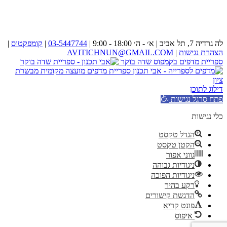
לה גרדיה 7, תל אביב | א׳ - ה׳ 18:00 - 9:00 |
03-5447744
|
קומפקטוס
|
הצהרת נגישות
|
AVITICHNUN@GMAIL.COM
ספריית מדפים בקמפוס שדה בוקר
ספריית מדפים מועצה מקומית מבשרת
ציון
דילוג לתוכן
פתח סרגל נגישות
כלי נגישות
הגדל טקסט
הקטן טקסט
גווני אפור
ניגודיות גבוהה
ניגודיות הפוכה
רקע בהיר
הדגשת קישורים
פונט קריא
איפוס