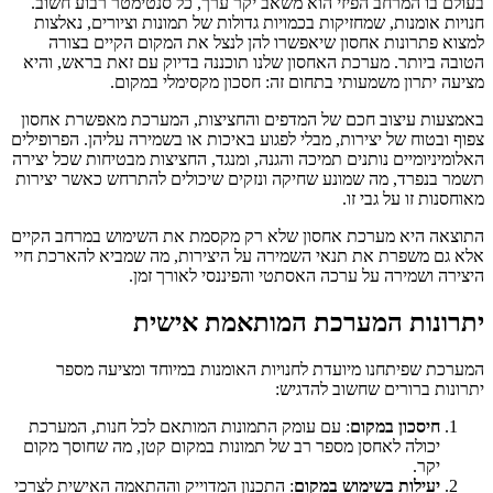
בעולם בו המרחב הפיזי הוא משאב יקר ערך, כל סנטימטר רבוע חשוב.
חנויות אומנות, שמחזיקות בכמויות גדולות של תמונות וציורים, נאלצות
למצוא פתרונות אחסון שיאפשרו להן לנצל את המקום הקיים בצורה
הטובה ביותר. מערכת האחסון שלנו תוכננה בדיוק עם זאת בראש, והיא
מציעה יתרון משמעותי בתחום זה: חסכון מקסימלי במקום.
באמצעות עיצוב חכם של המדפים והחציצות, המערכת מאפשרת אחסון
צפוף ובטוח של יצירות, מבלי לפגוע באיכות או בשמירה עליהן. הפרופילים
האלומיניומיים נותנים תמיכה והגנה, ומנגד, החציצות מבטיחות שכל יצירה
תשמר בנפרד, מה שמונע שחיקה ונזקים שיכולים להתרחש כאשר יצירות
מאוחסנות זו על גבי זו.
התוצאה היא מערכת אחסון שלא רק מקסמת את השימוש במרחב הקיים
אלא גם משפרת את תנאי השמירה על היצירות, מה שמביא להארכת חיי
היצירה ושמירה על ערכה האסתטי והפיננסי לאורך זמן.
יתרונות המערכת המותאמת אישית
המערכת שפיתחנו מיועדת לחנויות האומנות במיוחד ומציעה מספר
יתרונות ברורים שחשוב להדגיש:
חיסכון במקום
: עם עומק התמונות המותאם לכל חנות, המערכת
יכולה לאחסן מספר רב של תמונות במקום קטן, מה שחוסך מקום
יקר.
יעילות בשימוש במקום
: התכנון המדוייק וההתאמה האישית לצרכי