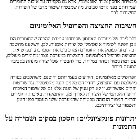
מבטיחה אחסון צמוד ואופטימלי, אלא גם מקפידה על איכות החומרים
ועמידותם בפני גורמי סביבה, מה שמבטיח שימור מרבי של היצירות
החשובות לכם.
חשיבות החציצה והפרופיל האלומיניום
בלב ליבה של מערכת האחסון שפיתחנו עומדת ההבנה שהחומרים הם
אבן הפינה לשימור אופטימלי של יצירות אומנות. לכן, השקענו מחשבה
רבה ובחנו לעומק את החומרים המרכיבים את המערכת, ובפרט את
החציצה ופרופיל האלומיניום. החציצות במערכת נוצרו מחומרים מעולים,
עם רמת גימור גבוהה במיוחד, כדי להבטיח שכל יצירה מונחת בסביבה
המוגנת ביותר.
הפרופילים מאלומיניום, הידועים בעמידותם וחוסנם, משתלבים בצורה
מושלמת עם החציצה, ויחדיו הם מקנים הגנה מקסימלית נגד שריטות
ונזקים אפשריים. זו לא רק עניין של הגנה אלא גם של שימור האיכות
והיופי האסתטי של היצירות לאורך זמן. ההתמקדות באיכות החומרים
וברמת הגימור הגבוהה מבטיחה שהמערכת שלנו תעמוד בפני הזמן
ותשמור על יצירותיכם.
יתרונות פונקציונליים: חסכון במקום ושמירה על
התמונות