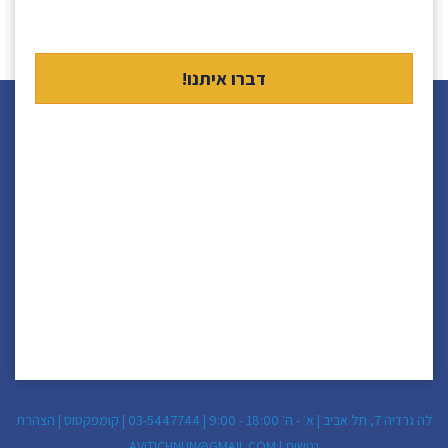
לה גרדיה 7, תל אביב | א׳ - ה׳ 18:00 - 9:00 |
03-5447744
|
קומפקטוס
|
הצהרת
נגישות
|
AVITICHNUN@GMAIL.COM