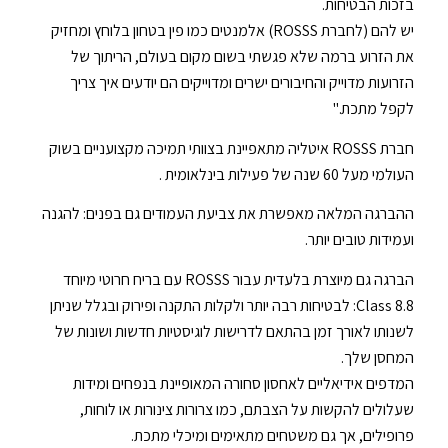
בזכות הבטיחות.
יש להם (לחברת ROSSS) אלמנטים כמו פין בטחון בלוחץ ומחזיק
את הזרוע ברמה שלא פגשתי בשום מקום בעולם, הריתוך של
הזרועות מדוייק והחיבורים ישרים ומדוייקים הם יודעים איך צריך
לקפל מתכת."
חברת ROSSS איטליה מתאפיינת בצוותי תמיכה מקצועניים בשוק
העולמי מעל 60 שנה של פעילות בינלאומית .
ההברגה המלאה מאפשרת את צביעת העמודים גם בפנים: להגנה
ועמידות טובים יותר.
הברגה גם מיוצרת בלעדית עבור ROSSS עם בריח חרוטי מיוחד
Class 8.8: לבטיחות רבה יותר ולקלות התקנה ופירוק ובגלל שניתן
לשנותו לאורך זמן בהתאם לדרישות לוגיסטיות חדשות ושונות של
המחסן שלך.
המדפים אידיאליים לאחסון סחורה המאופיינת בנפחים ומידות
שעלולים להקשות על הצבתם, כמו צרורות צינורות או לוחות,
פרופילים, אך גם משטחים מתאימים ומיכלי מתכת.