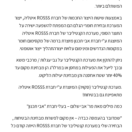
המשתלם ביותר.
באמצעות שיטות הייצור החכמות של חברת ROSSS איטליה, ייצור
המערכת ובחירת חומרי הגלם הם המפתח להשפעה ישירה על
התוצר הסופי, מערכת הקנטיליבר של חברת ROSSS איטליה
המיוצגת ע"י חברת אבי תכנון מיוצרת ברמה של מקסימום חומר
במקומות הנדרשים ומינימום עלויות ייצורהתהליך ייצור אוטומטי.
ניתן להתקין את מערכת הקנטיליבר על גבי עגלות / מרכבי משא
ובכך לייעל את הפעילות במחסן או במרלו"ג הן מבחינת מקום עד
40% יותר שטח אחסנה והן מבחינת יעילות הליקוט.
.מערכת קנטיליבר (סקויה) המיוצרת ע"י חברת ROSSS איטליה
מתאפיינת גם בבטיחות!
כמה מילים מאת מר' אבי שלום – בעלי חברת "אבי תכנון"
"שמדובר בהעמסה כבדה – אין מקום לפשרות מבחינת הבטיחות ,
הבחירה שלי במערכת קנטיליבר של חברת ROSSS הייתה קודם כל