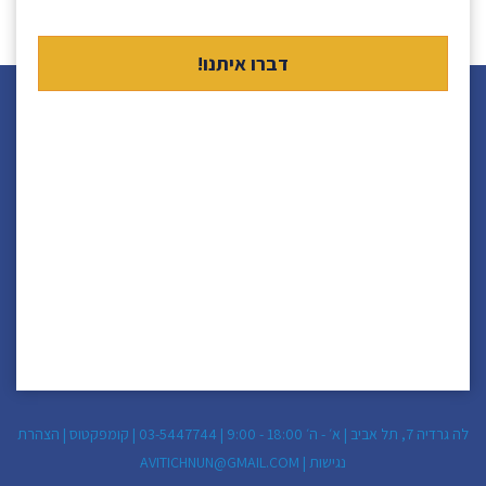
לה גרדיה 7, תל אביב | א׳ - ה׳ 18:00 - 9:00 |
03-5447744
|
קומפקטוס
|
הצהרת
נגישות
|
AVITICHNUN@GMAIL.COM