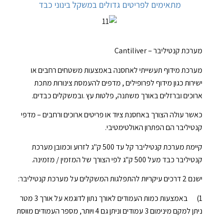
מתאימים לפריטים גדולים במשקל בינוני כבד
SEQUOIA
CANTILEVER
מערכת קנטיליבר – Cantiliver
– מדפי
קנטיליבר
מערכת מידוף תעשייתי לאחסנה באמצעות משטחים רחבים או
(קנטיליוור)
ישירות כגון מידוף לפרופילים , מדפים להעמסת צינורות מתכת
ארוכים וברזלים באורך משתנה, פלטות עץ .ובמשקלים כבדים.
המתאימים
לפריטים
כאשר עולה הצורך באחסנת ציוד או פריטים ארוכים ורחבים – מדפי
קנטיליבר הם הפתרון האולטימטיבי.
גדולים
במשקל בינוני
קיימת מערכת קנטיליבר קל עד 500 ק"ג לזרוע וכמובן מערכת
כבד
קנטיליבר כבד מעל 500 ק"ג לפי הצורך של המזמין / מזמינה.
ישנם 2 דרכים עיקריות להתפלגות המשקלים על מערכת קנטיליבר:
1) באמצעות כמות העמודים לאורך נתון לדוגמא על אורך 3 מטר
ניתן למקם מינימום 3 עמודים וניתן גם 4 ויותר, מספר העמודים מווסת