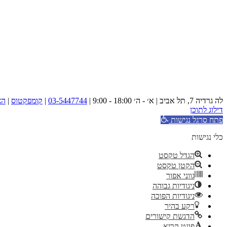
לה גרדיה 7, תל אביב | א׳ - ה׳ 18:00 - 9:00 |
03-5447744
|
קומפקטוס
|
הצ
דילוג לתוכן
פתח סרגל נגישות
כלי נגישות
הגדל טקסט
הקטן טקסט
גווני אפור
ניגודיות גבוהה
ניגודיות הפוכה
רקע בהיר
הדגשת קישורים
פונט קריא