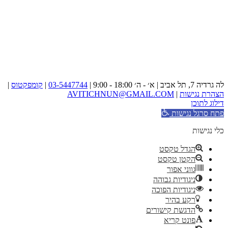
לה גרדיה 7, תל אביב | א׳ - ה׳ 18:00 - 9:00 |
03-5447744
|
קומפקטוס
|
הצהרת נגישות
|
AVITICHNUN@GMAIL.COM
דילוג לתוכן
פתח סרגל נגישות
כלי נגישות
הגדל טקסט
הקטן טקסט
גווני אפור
ניגודיות גבוהה
ניגודיות הפוכה
רקע בהיר
הדגשת קישורים
פונט קריא