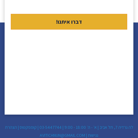
לה גרדיה 7, תל אביב | א׳ - ה׳ 18:00 - 9:00 |
03-5447744
|
קומפקטוס
|
הצהרת
נגישות
|
AVITICHNUN@GMAIL.COM