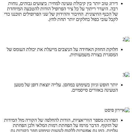
דירוג טוב יותר בין קיבולת טעינה למחיר: ביצועים גבוהים, נוחות
רבה. היעדר ריתוך על כל ציר הפרופיל הודות להטבעה המיוחדת
של הכנף החיצונית. החיבור וההידוק של שני הפרופילים תוכננו כדי
לקבל עובי כפול בחלקים יותר תחת לחץ.
תחרותיות
חלוקת החוזק האחידה על הניצבים מייעלת את יכולת העומס של
המסגרת בצורה משמעותית.
תחרותיות
יותר חופש וגיוון בשימוש במחסן. עלייה יוצאת דופן של מטען
הטעינה באזורים סייסמיים.
תחרותיות
הפחתת מספר הווריאציות, הודות להחלפה של הקורה מול המידות
של הזקוף. הדבר מרמז על הפחתת רמות המלאי ולכן הפחתת
עלויות, כמו גם אפשרות ללקוח לעשות שימוש חוזר בקורות גם