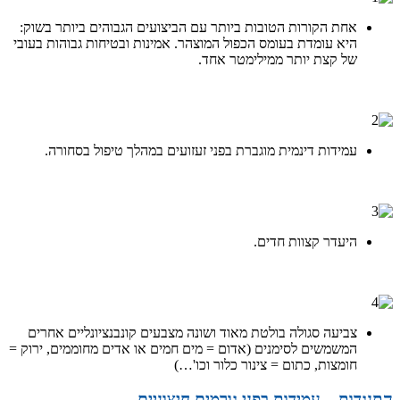
אחת הקורות הטובות ביותר עם הביצועים הגבוהים ביותר בשוק:
היא עומדת בעומס הכפול המוצהר. אמינות ובטיחות גבוהות בעובי
של קצת יותר ממילימטר אחד.
בטיחות
עמידות דינמית מוגברת בפני זעזועים במהלך טיפול בסחורה.
בטיחות
היעדר קצוות חדים.
בטיחות
צביעה סגולה בולטת מאוד ושונה מצבעים קונבנציונליים אחרים
המשמשים לסימנים (אדום = מים חמים או אדים מחוממים, ירוק =
חומצות, כתום = צינור כלור וכו'…)
התנגדות – עמידות בפני גורמים חיצוניים