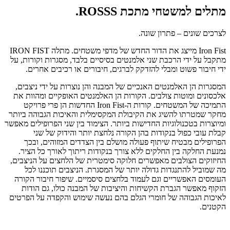
מתלים למשטחי מתכת ROSSS.
לצרכים שונים – פתרון שונה.
Iron Fist מייצג את הדור החדש של מדפי משטחים. מתלה IRON FIST
מתקבל על ידי הרכבת שני אלמנטים בסיסיים בלבד, מסגרות וקורות, על
ידי חיבור פשוט ומבלי להזדקק לברגים, חיבורים או רכיבים אחרים.
המסגרות הן האלמנטים האנכיים של המבנה והן נוצרות על ידי ניצבים,
אלכסונים ומוטות צולבים. הקורות הן האלמנטים האופקיים ומהוות את
התמיכה של המשטחים. קורות ה-Iron Fist החדשות הן פרי פרויקט
מחקר שמטרתו להשיג את הקיבולת המקסימלית והאיכות הגבוהה ביותר
ומיוצרות בטכנולוגיות החדישות ביותר. הצימוד בין שני הפרופילים מאפשר
קבלת עובי כפול בנקודות בהן הקורה נלחצת יותר והידוק של שני
הפרופילים מבטיח שיתוף פעולה מושלם בין הצדדים המזוהים, ובכך
נמנעת החלקה בין החלקים ללא צורך בנקודות ריתוך לאורך כל הציר.
החיזוקים הצולבים מאפשרים חלוקה סימטרית של הלחצים על הניצבים,
מה שמוביל להתנגדות גדולה יותר של המסגרת. הניצבים תוכננו לכל
העומסים האפשריים וגם לעמוד בלחצים סיסמיים. שיפור חיבור הקורה
הזקוף מאפשר הגברת הקשיחות והיציבות של המבנה כולו, גם הודות
לאיכות הגבוהה של חומרי הגלם בהם נעשה שימוש והקפדה על הפרטים
הקטנים.