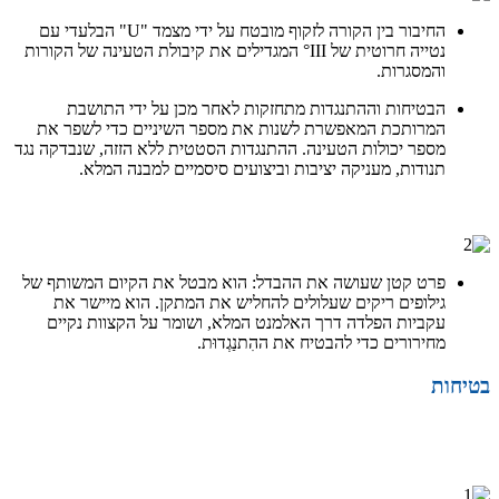
החיבור בין הקורה לזקוף מובטח על ידי מצמד "U" הבלעדי עם
נטייה חרוטית של III° המגדילים את קיבולת הטעינה של הקורות
והמסגרות.
הבטיחות וההתנגדות מתחזקות לאחר מכן על ידי התושבת
המרותכת המאפשרת לשנות את מספר השיניים כדי לשפר את
מספר יכולות הטעינה. ההתנגדות הסטטית ללא הזזה, שנבדקה נגד
תנודות, מעניקה יציבות וביצועים סיסמיים למבנה המלא.
חוסן
פרט קטן שעושה את ההבדל: הוא מבטל את הקיום המשותף של
גילופים ריקים שעלולים להחליש את המתקן. הוא מיישר את
עקביות הפלדה דרך האלמנט המלא, ושומר על הקצוות נקיים
מחירורים כדי להבטיח את ההִתנַגְדוּת.
בטיחות
בטיחות