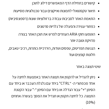
קישורים בתחילת הדף המאפשרים דילוג לתוכן
תיאור טקסטואלי לתמונות ואייקונים עבור טכנולוגיות מסייעות
התאמת האתר לסביבות עבודה ברזולוציות שונות (רספונסיביות)
כפתורי עצירה והפעלה של גלריות סרטונים
הוטמעו חוקי ARIA העוזרים לפרש את תוכן האתר בצורה
מדויקת וטובה יותר
הנגשת תפריטים, טפסים ושדות, היררכיית כותרות, רכיבי טאבים,
חלונות קופצים ועוד
שינוי תצוגה באתר
ניתן להגדיל או להקטין את תצוגת האתר באמצעות לחיצה על
אחד מכפתורי ה- “CTRL” ביחד עם גלגלת העכבר או ביחד עם
הסימן “+” עבור הגדלה או ביחד עם הסימן “-” עבור הקטנת
התצוגה. כל לחיצה תקטין או תגדיל את המסך בעשרה אחוזים
(10%)